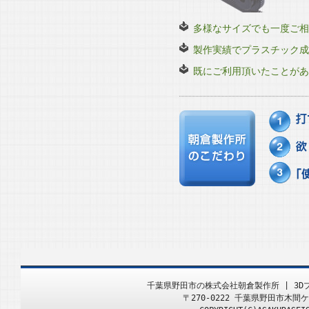
各３Ｄプリンタ造
多様なサイズでも一度ご相
■2019/ 2/1
製作実績でプラスチック成
各３Ｄプリンタ造
既にご利用頂いたことがあ
■2019/ 1/3
展！！
各３Ｄプリンタ造
■2018/ 9/1
各種部品試作作・
■2018/ 9/4 
試作・造形・成形
千葉県野田市の株式会社朝倉製作所 | 3
〒270-0222 千葉県野田市木間ケ瀬499
■2018/ 2/26