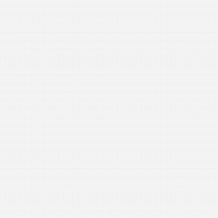
警報具及び新ノー
■2017/ 2/1
試作開発の手伝いを
■2016/ 12/
新コーナー金物が
実施！
■2016/ 11/
電柱移転引留具延長
■2016/ 10/1
警報具の運用面での
■2016/ 9/14