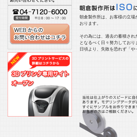
■2025/ 3/
新規交流の開拓
朝倉製作所は、お客様の立場
おります。
■2025/ 2/
新規顧客との交流
その為には、過去の蓄積され
となるべく日々努力しており
日頃より、失敗を恐れず「や
■2020/ 12/14
もの補助認定によ
■2019/ 10/
引込線事故対策品
■2019/ 9/1
塩ビ成形・３Ｄプ
■2019/ 6/1