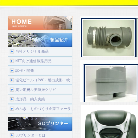
当社オリジナル商品
NTT向け通信線路用品
試作・開発
塩化ビニル（PVC）射出成形 軟
質・硬質
マンホール要防振クサビ
成形品 納入実績
めぶき ものづくり企業ファーラ
ム ２０２５ 出店
3Dプリンターとは