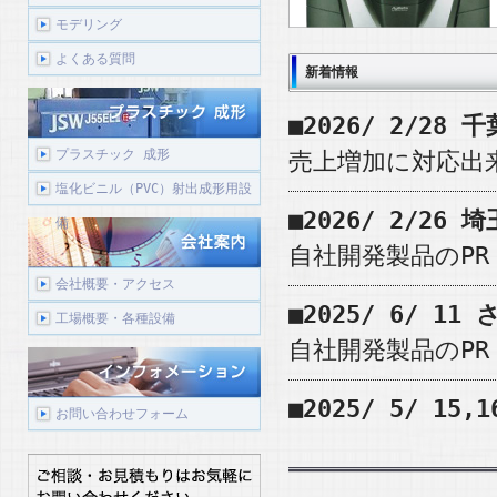
モデリング
よくある質問
新着情報
■2026/ 2/2
プラスチック 成形
売上増加に対応出
塩化ビニル（PVC）射出成形用設
■2026/ 2/2
備
自社開発製品のPR
会社概要・アクセス
■2025/ 6/ 
工場概要・各種設備
自社開発製品のPR
■2025/ 5/ 1
お問い合わせフォーム
自社開発製品のPR