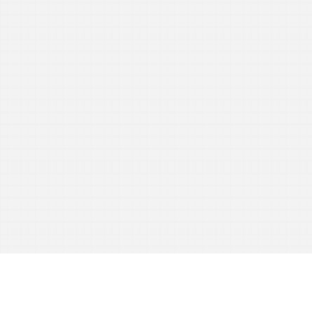
警報具の運用面での
■2016/ 6/15
３Dプリンター造
■2016/2/23 春
地元地域での協力
■2016/2/16,1
C形金物浮き警報
■2015/12/2
す！！
新製品のC形金物
■2015/10/ 